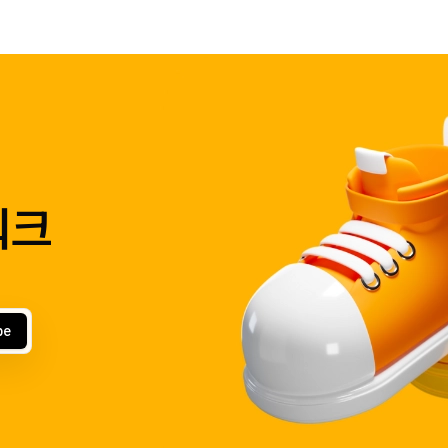
워크
be